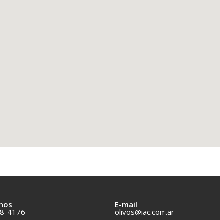
nos
E-mail
8-4176
olivos@iac.com.ar